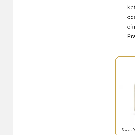
Ko
od
ei
Pr
Stand: 