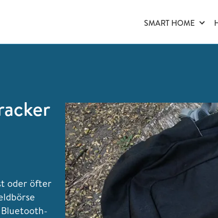
SMART HOME
racker
t oder öfter
Geldbörse
m Bluetooth-