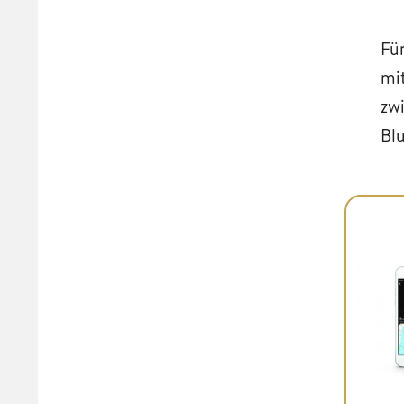
Fü
mi
zw
Bl