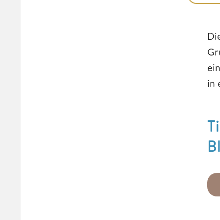
Di
Gr
ein
in
T
B