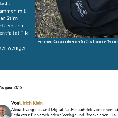
flache
usammen mit
er Stirn
ich einfach
ntfaltet Tile
s
Verlorenes Gepäck gehört mit Tile Slim Bluetooth-Tracker
ker weniger
 August 2018
Von
Ulrich Klein
Alexa-Evangelist und Digital Native. Schrieb vor seinem S
Redakteur für verschiedene Verlage und Redaktionen, u.a