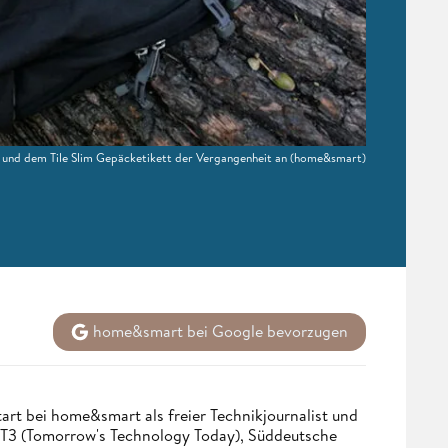
 und dem Tile Slim Gepäcketikett der Vergangenheit an
(home&smart)
home&smart bei Google bevorzugen
tart bei home&smart als freier Technikjournalist und
. T3 (Tomorrow's Technology Today), Süddeutsche