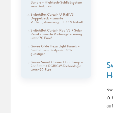
Bundle – Hightech-Schließsystem
zum Bestpreis
SwitchBot Curtain U-Rail V3
Doppelpack – smarte
Vorhangsteuerung mit 33 % Rabatt
SwitchBot Curtain Rod V3 + Solar
Panel – smarte Vorhangsteuerung
unter 70 Euro!
Govee Glide Hexa Light Panels –
5er-Set zum Bestpreis, 36%
günstiger
S
Govee Smart Corner Floor Lamp –
2er-Set mit RGBICW-Technologie
unter 90 Euro
H
Sw
Zu
au