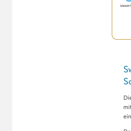
S
S
Di
mi
ei