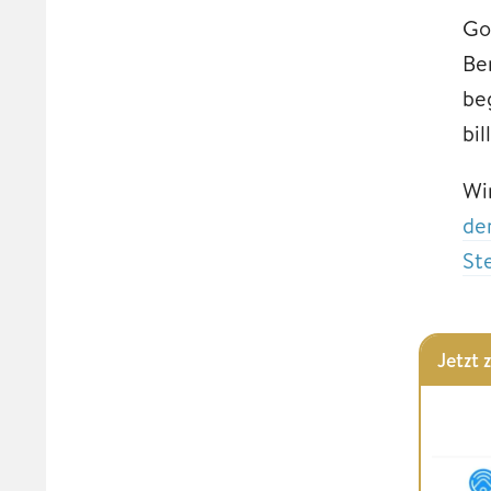
Go
Be
be
bi
Wi
de
St
Jetzt 