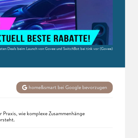
esten Deals beim Launch von Govee und SwitchBot bei tink vor
(Govee)
home&smart bei Google bevorzugen
er Praxis, wie komplexe Zusammenhänge
ersteht.