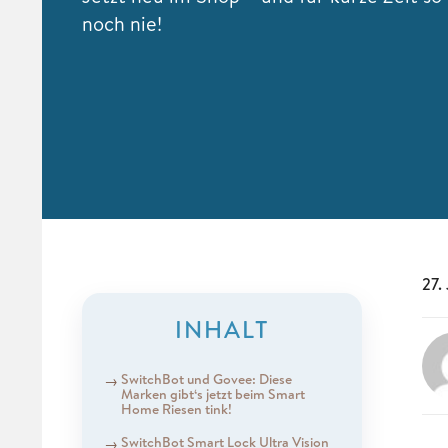
noch nie!
27.
INHALT
SwitchBot und Govee: Diese
Marken gibt‘s jetzt beim Smart
Home Riesen tink!
SwitchBot Smart Lock Ultra Vision