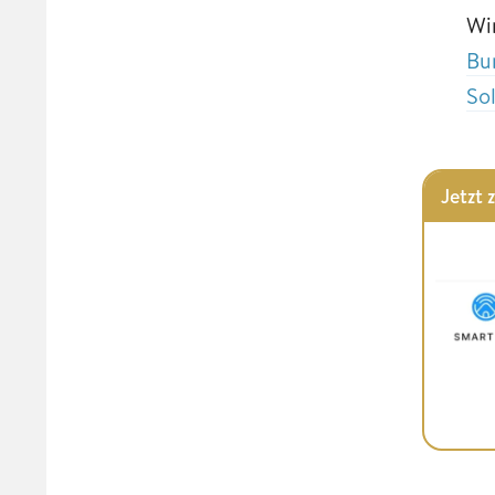
Wi
Bu
So
Jetzt 