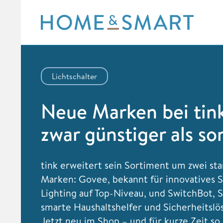
Skip
to
content
Lichtschalter
Neue Marken bei tin
zwar günstiger als so
tink erweitert sein Sortiment um zwei st
Marken:
Govee
, bekannt für innovatives 
Lighting auf Top-Niveau, und
SwitchBot
, 
smarte Haushaltshelfer und Sicherheitslö
Jetzt neu im Shop – und für kurze Zeit so