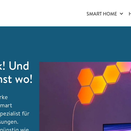
SMART HOME
k! Und
nst wo!
arke
Smart
Spezialist für
sungen.
 günstig wie