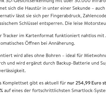
nk 3D-Gesichtserkennung mit über 30.000 Infrarot
fnet sich die Haustür in unter einer Sekunde – auc
ternativ lässt sie sich per Fingerabdruck, Zahlenco
assischem Schlüssel entsperren. Die leise Motorste
r Tracker im Kartenformat funktioniert nahtlos mi
tomatisches Öffnen bei Annäherung.
ntiert wird alles ohne Bohren – ideal für Mietwohn
rch und wird ergänzt durch Backup-Batterie und S
erlässigkeit.
s Komplettset gibt es aktuell für
nur 254,99 Euro s
 %
auf eines der fortschrittlichsten Smartlock-Sys