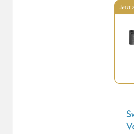
Jetzt 
S
V