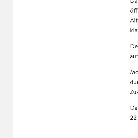
Da
öf
Al
kl
De
au
Mo
du
Zuv
Da
22