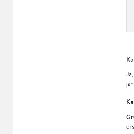
Ka
Ja
jäh
Ka
Gr
er