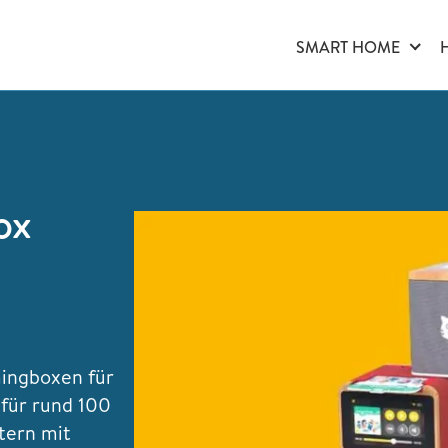
SMART HOME
ox
mingboxen für
 für rund 100
ltern mit