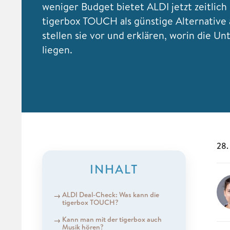
weniger Budget bietet ALDI jetzt zeitlich 
tigerbox TOUCH als günstige Alternative 
stellen sie vor und erklären, worin die Un
liegen.
28.
INHALT
ALDI Deal-Check: Was kann die
tigerbox TOUCH?
Kann man mit der tigerbox auch
Musik hören?