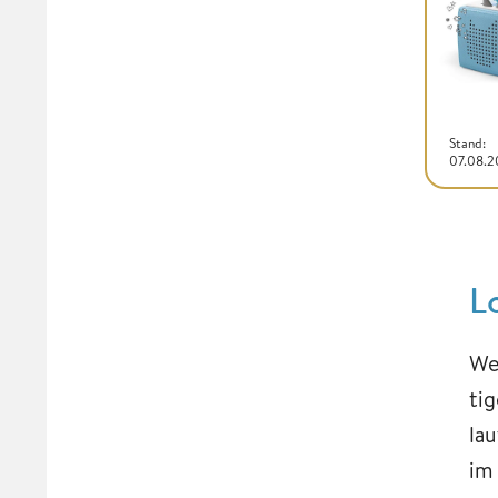
Stand:
07.08.
L
We
ti
la
im