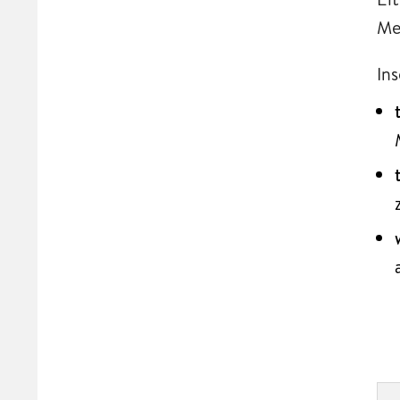
Me
In