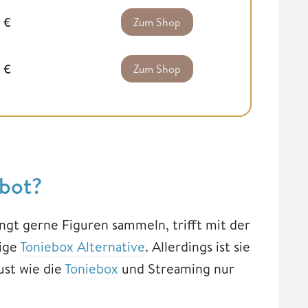
0
€
Zum Shop
0
€
Zum Shop
bot?
ngt gerne Figuren sammeln, trifft mit der
tige
Toniebox Alternative
. Allerdings ist sie
ust wie die
Toniebox
und Streaming nur