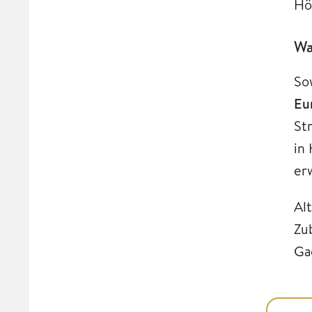
Hö
Wa
So
Eu
St
in
er
Al
Zu
Ga