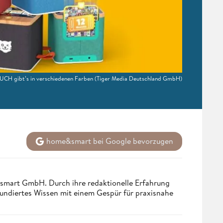
UCH gibt’s in verschiedenen Farben
(Tiger Media Deutschland GmbH)
home&smart bei Google bevorzugen
ndsmart GmbH. Durch ihre redaktionelle Erfahrung
fundiertes Wissen mit einem Gespür für praxisnahe