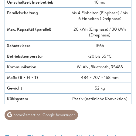
Umschaltzeit Inselbetrieb
10 ms
Parallelschaltung
bis 4 Einheiten (Einphase) / bis
6 Einheiten (Dreiphase)
Max. Kapazität (parallel)
20 kWh (Einphase) / 30 kWh
(Dreiphase)
Schutzklasse
IP65
Betriebstemperatur
-20 bis 55 °C
Kommunikation
WLAN, Bluetooth, RS485
Maße (B × H × T)
484 × 707 × 168 mm
Gewicht
52 kg
Kühlsystem
Passiv (natürliche Konvektion)
home&smart bei Google bevorzugen