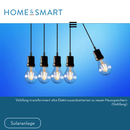
Skip
to
content
Voltfang transformiert alte Elektroautobatterien zu neuen Hausspeichern
(Voltfang)
Solaranlage