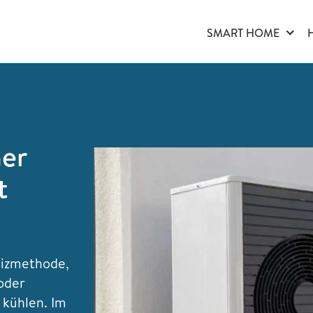
SMART HOME
ner
t
eizmethode,
 oder
 kühlen. Im