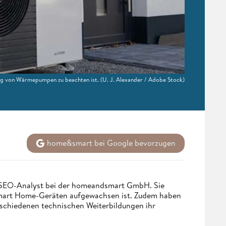
ung von Wärmepumpen zu beachten ist.
(U. J. Alexander / Adobe Stock)
home&smart bei Google bevorzugen
d SEO-Analyst bei der homeandsmart GmbH. Sie
 Smart Home-Geräten aufgewachsen ist. Zudem haben
rschiedenen technischen Weiterbildungen ihr