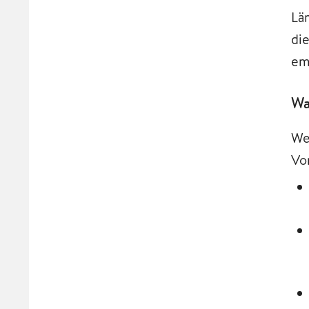
Lä
di
em
Wa
We
Vo