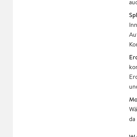
au
Sp
In
Au
Ko
Er
ko
Erd
un
Mo
Wä
da