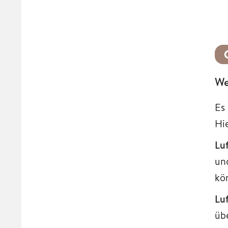
We
Es
Hi
Lu
un
kö
Lu
üb