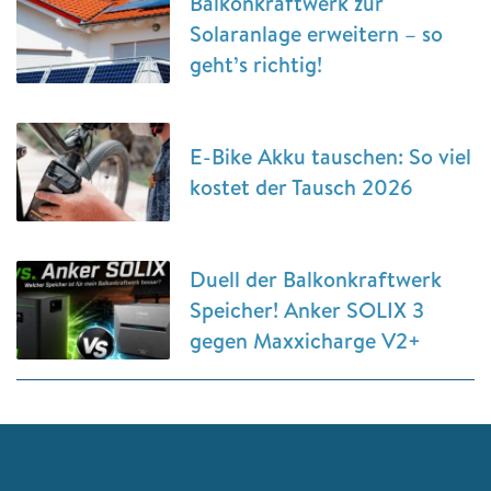
Balkonkraftwerk zur
Solaranlage erweitern – so
geht’s richtig!
E-Bike Akku tauschen: So viel
kostet der Tausch 2026
Duell der Balkonkraftwerk
Speicher! Anker SOLIX 3
gegen Maxxicharge V2+