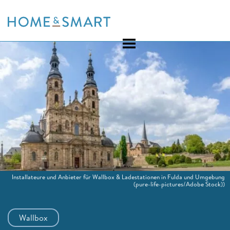
Skip
to
content
Installateure und Anbieter für Wallbox & Ladestationen in Fulda und Umgebung
(pure-life-pictures/Adobe Stock))
Wallbox