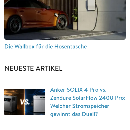
Die Wallbox für die Hosentasche
NEUESTE ARTIKEL
Anker SOLIX 4 Pro vs.
Zendure SolarFlow 2400 Pro:
Welcher Stromspeicher
gewinnt das Duell?