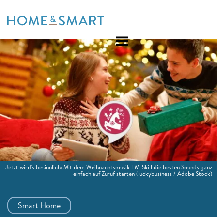
Skip
to
content
Jetzt wird's besinnlich: Mit dem Weihnachtsmusik FM-Skill die besten Sounds ganz
einfach auf Zuruf starten
(luckybusiness / Adobe Stock)
Smart Home