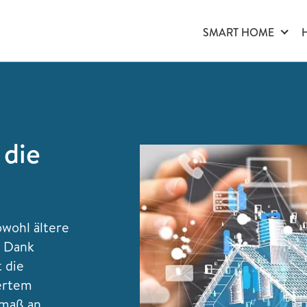
SMART HOME
 die
wohl ältere
. Dank
 die
gertem
tmaß an