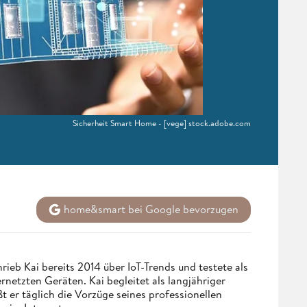
Sicherheit Smart Home - [vege] stock.adobe.com
home&smart bei Google bevorzugen
eb Kai bereits 2014 über IoT-Trends und testete als
netzten Geräten. Kai begleitet als langjähriger
 er täglich die Vorzüge seines professionellen