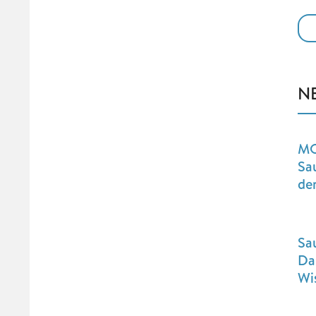
N
MO
Sa
de
Sa
Da
Wi