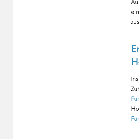
Au
ei
zus
E
H
In
Zu
Fu
Ho
Fu