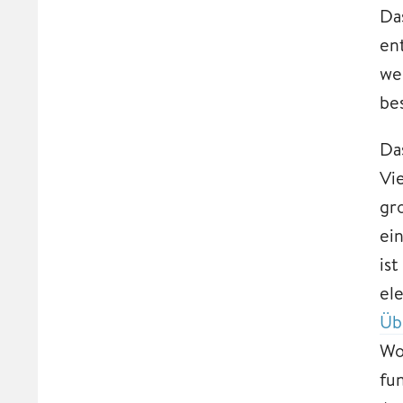
Da
en
we
be
Da
Vi
gr
ei
is
el
Üb
Wo
fu