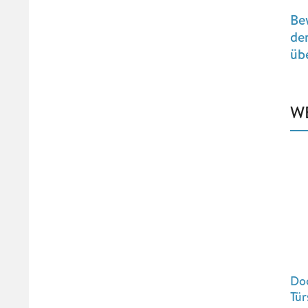
Be
der
üb
W
Doo
Tür