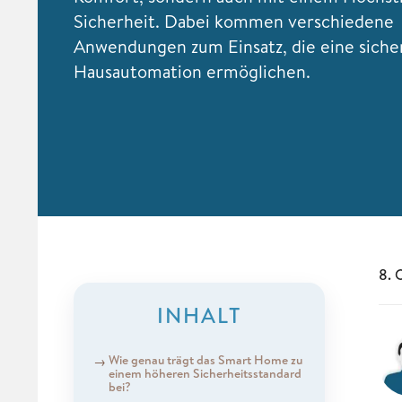
Sicherheit. Dabei kommen verschiedene
Anwendungen zum Einsatz, die eine siche
Hausautomation ermöglichen.
8. 
INHALT
Wie genau trägt das Smart Home zu
einem höheren Sicherheitsstandard
bei?