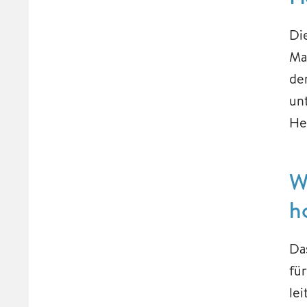
Di
Ma
de
un
He
W
h
Da
fü
le