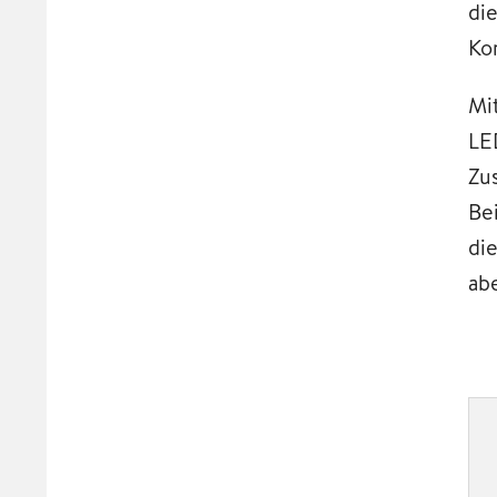
di
Ko
Mi
LE
Zu
Be
di
ab