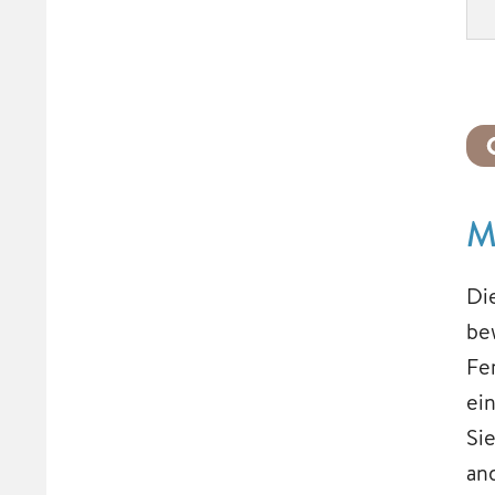
M
Di
be
Fe
ei
Si
an