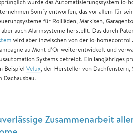
sprünglich wurde das Automatisierungssystem io-h
ternehmen Somfy entworfen, das vor allem für sein
euerungsysteme für Rollläden, Markisen, Garagen
t, aber auch Alarmsysteme herstellt. Das durch Pa
stem
wird aber inzwischen von der io-homecontrol A
ampagne au Mont d’Or weiterentwickelt und verwalte
usautomation Systems betreibt. Ein langjähriges pr
m Beispiel
Velux
, der Hersteller von Dachfenstern,
n Dachausbau.
uverlässige Zusammenarbeit all
ome