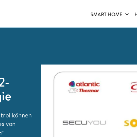
SMART HOME
2-
ie
trol können
es von
er