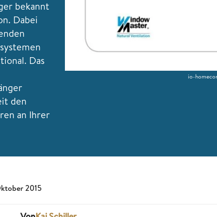
iger bekannt
on. Dabei
tenden
ssystemen
tional. Das
io-homecon
änger
eit den
ren an Ihrer
Oktober 2015
Von
Kai Schiller