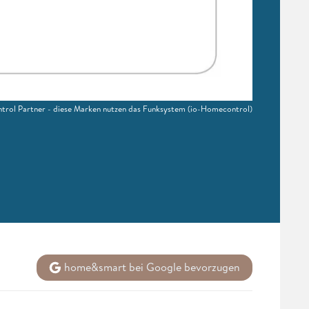
trol Partner - diese Marken nutzen das Funksystem
(io-Homecontrol)
home&smart bei Google bevorzugen