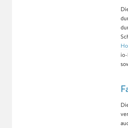
Di
du
du
Sc
H
io
so
Fa
Di
ve
au