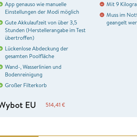
App genauso wie manuelle
Mit 9 Kilogr
+
−
Einstellungen der Modi möglich
Muss im Notf
−
Gute Akkulaufzeit von über 3,5
geangelt we
+
Stunden (Herstellerangabe im Test
übertroffen)
Lückenlose Abdeckung der
+
gesamten Poolfläche
Wand-, Wasserlinien und
+
Bodenreinigung
Großer Filterkorb
+
Wybot EU
514,41
€