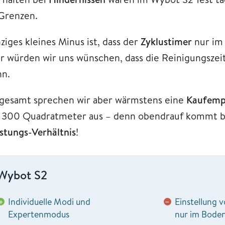
 Grenzen.
ziges kleines Minus ist, dass der
Zyklustimer
nur im 
er würden wir uns wünschen, dass die Reinigungsze
nn.
sgesamt sprechen wir aber wärmstens eine
Kaufemp
s 300 Quadratmeter aus – denn obendrauf kommt b
istungs-Verhältnis
!
Wybot S2
Individuelle Modi und
Einstellung 
+
−
Expertenmodus
nur im Bode