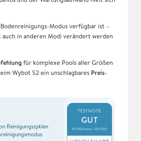
Bodenreinigungs-Modus verfügbar ist –
it auch in anderen Modi verändert werden
fehlung
für komplexe Pools aller Größen
eim Wybot S2 ein unschlagbares
Preis-
TESTNOTE
GUT
von Reinigungszyklen
82/100 Punkte • 05/2025
nreinigungsmodus