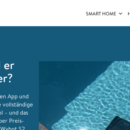
SMART HOME
 er
er?
hen App und
 vollständige
l – und das
per Preis-
r Wybot S2