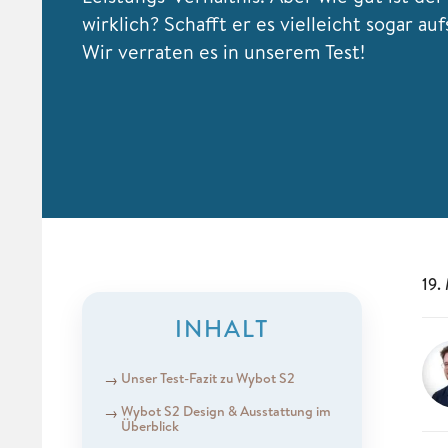
wirklich? Schafft er es vielleicht sogar au
Wir verraten es in unserem Test!
19.
INHALT
Unser Test-Fazit zu Wybot S2
Wybot S2 Design & Ausstattung im
Überblick