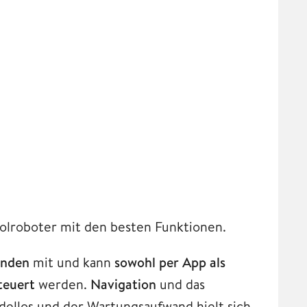
Poolroboter mit den besten Funktionen.
unden
mit und kann
sowohl per App als
teuert
werden.
Navigation
und das
ellos und der Wartungsaufwand hielt sich