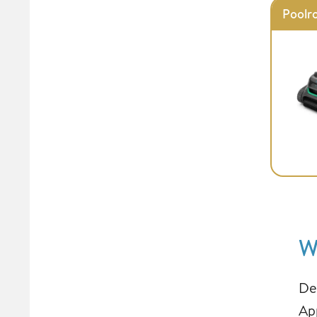
Poolro
W
De
Ap