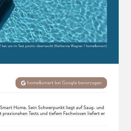
hat uns im Test positiv überrascht
(Katharina Wagner / home&smart)
home&smart bei Google bevorzugen
 Smart Home. Sein Schwerpunkt liegt auf Saug- und
t praxisnahen Tests und tiefem Fachwissen liefert er