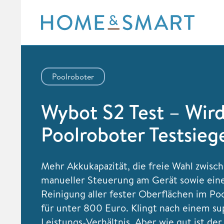
Skip
to
content
Poolroboter
Wybot S2 Test – Wird
Poolroboter Testsieg
Mehr Akkukapazität, die freie Wahl zwisc
manueller Steuerung am Gerät sowie eine
Reinigung aller fester Oberflächen im Poo
für unter 800 Euro. Klingt nach einem su
Leistungs-Verhältnis. Aber wie gut ist de