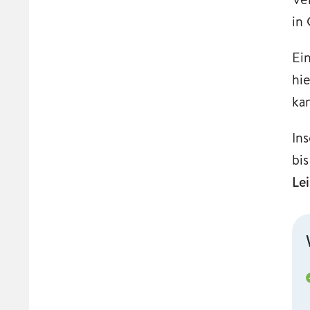
in
Ein
hi
ka
In
bi
Le