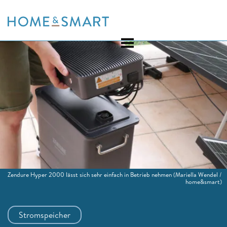
Skip
to
content
Zendure Hyper 2000 lässt sich sehr einfach in Betrieb nehmen
(Mariella Wendel /
home&smart)
Stromspeicher