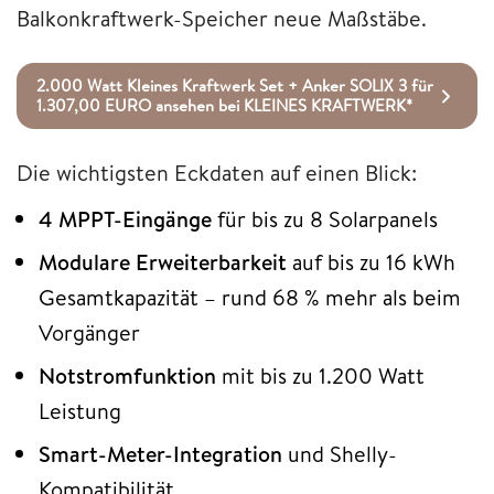
Balkonkraftwerk-Speicher neue Maßstäbe.
2.000 Watt Kleines Kraftwerk Set + Anker SOLIX 3 für
1.307,00 EURO ansehen bei KLEINES KRAFTWERK*
Die wichtigsten Eckdaten auf einen Blick:
4 MPPT-Eingänge
für bis zu 8 Solarpanels
Modulare Erweiterbarkeit
auf bis zu 16 kWh
Gesamtkapazität – rund 68 % mehr als beim
Vorgänger
Notstromfunktion
mit bis zu 1.200 Watt
Leistung
Smart-Meter-Integration
und Shelly-
Kompatibilität