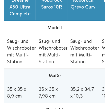
X50 Ultra
Saros 10R
Qrevo Curv
P
Complete
Modell
Saug- und
Saug- und
Saug- und
Sa
Wischroboter
Wischroboter
Wischroboter
Wi
mit Multi-
mit Multi-
mit Multi-
mit
Station
Station
Station
Sta
Maße
35 x 35 x
35 x 35 x
35,2 x 34,7
35 
8,9 cm
7,98 cm
x 10,3
10