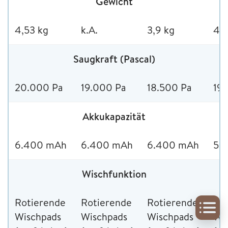
Gewicht
4,53 kg
k.A.
3,9 kg
4 
Saugkraft (Pascal)
20.000 Pa
19.000 Pa
18.500 Pa
19
Akkukapazität
6.400 mAh
6.400 mAh
6.400 mAh
5.
Wischfunktion
Rotierende
Rotierende
Rotierende
Ro
Wischpads
Wischpads
Wischpads
Wi