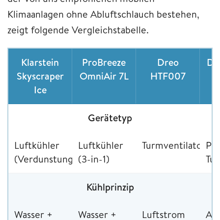
Klimaanlagen ohne Abluftschlauch bestehen,
zeigt folgende Vergleichstabelle.
Klarstein
ProBreeze
Dreo
Dy
Skyscraper
OmniAir 7L
HTF007
Ice
Gerätetyp
Luftkühler
Luftkühler
Turmventilator
Pr
(Verdunstung)
(3-in-1)
Tur
Kühlprinzip
Wasser +
Wasser +
Luftstrom
Air