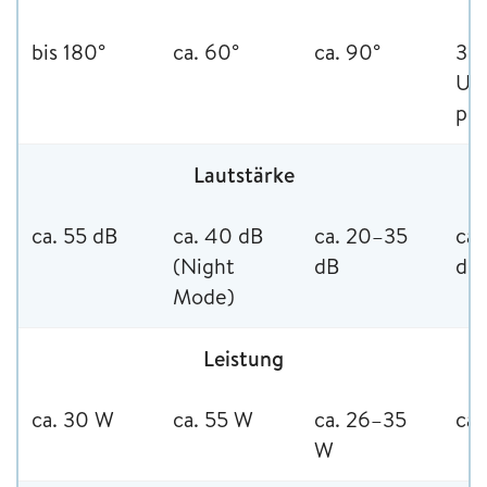
bis 180°
ca. 60°
ca. 90°
3
Um
pr
Lautstärke
ca. 55 dB
ca. 40 dB
ca. 20–35
ca.
(Night
dB
dB
Mode)
Leistung
ca. 30 W
ca. 55 W
ca. 26–35
ca.
W