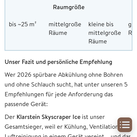
Raumgröße
bis ~25 m²
mittelgroße
kleine bis
gr
Räume
mittelgroße
Rä
Räume
Unser Fazit und persönliche Empfehlung
Wer 2026 spürbare Abkühlung ohne Bohren
und ohne Schlauch sucht, hat unter unseren 5
Empfehlungen für jede Anforderung das
passende Gerät:
Der
Klarstein Skyscraper Ice
ist unser
Gesamtsieger, weil er Kühlung, Ventilation und
Luftreinigung in einem Gerät vereint – und das