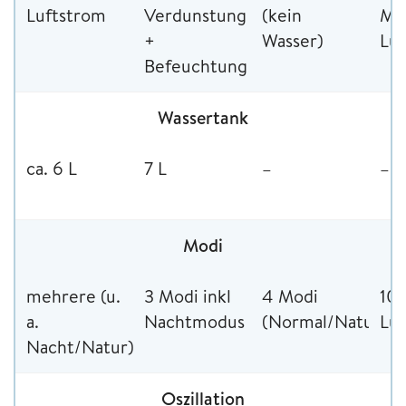
Luftstrom
Verdunstung
(kein
Mul
+
Wasser)
Lu
Befeuchtung
Wassertank
ca. 6 L
7 L
–
–
Modi
mehrere (u.
3 Modi inkl
4 Modi
10
a.
Nachtmodus
(Normal/Natural/
Luf
Nacht/Natur)
Oszillation