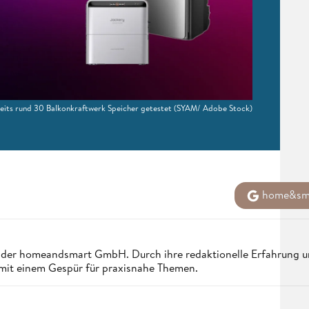
eits rund 30 Balkonkraftwerk Speicher getestet
(SYAM/ Adobe Stock)
home&sma
ei der homeandsmart GmbH. Durch ihre redaktionelle Erfahrung u
 mit einem Gespür für praxisnahe Themen.