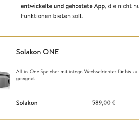
entwickelte und gehostete App
, die nicht 
Funktionen bieten soll.
Solakon ONE
All-in-One Speicher mit integr. Wechselrichter für bis 
geeignet
Solakon
589,00
€