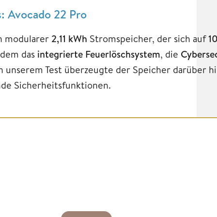
s: Avocado 22 Pro
in modularer
2,11 kWh
Stromspeicher, der sich auf
1
zudem das
integrierte Feuerlöschsystem
, die
Cybersec
In unserem Test überzeugte der Speicher darüber h
ende Sicherheitsfunktionen.