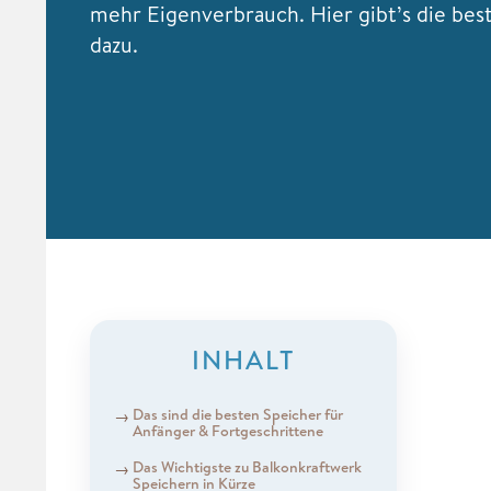
mehr Eigenverbrauch. Hier gibt’s die bes
dazu.
INHALT
Das sind die besten Speicher für
Anfänger & Fortgeschrittene
Das Wichtigste zu Balkonkraftwerk
Speichern in Kürze