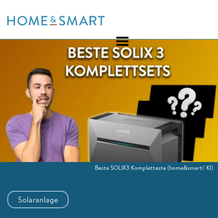
Skip
to
content
Beste SOLIX3 Kompletteste
(home&smart/ KI)
Solaranlage