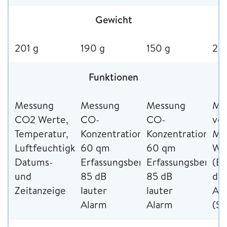
Gewicht
201 g
190 g
150 g
29
Funktionen
Messung
Messung
Messung
Me
CO2 Werte,
CO-
CO-
vo
Temperatur,
Konzentration,
Konzentration,
Me
Luftfeuchtigkeit,
60 qm
60 qm
We
Datums-
Erfassungsbereich,
Erfassungsbereich
(Er
und
85 dB
85 dB
dB 
Zeitanzeige
lauter
lauter
Al
Alarm
Alarm
(St