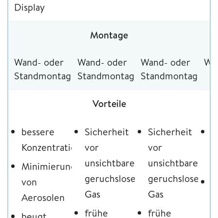
Display
Montage
Wand- oder
Wand- oder
Wand- oder
Wa
Standmontage
Standmontage
Standmontage
Vorteile
bessere
Sicherheit
Sicherheit
S
Konzentration
vor
vor
v
unsichtbarem,
unsichtbarem,
G
Minimierung
geruchslosen
geruchslosen
von
S
Gas
Gas
Aerosolen
v
frühe
frühe
G
beugt