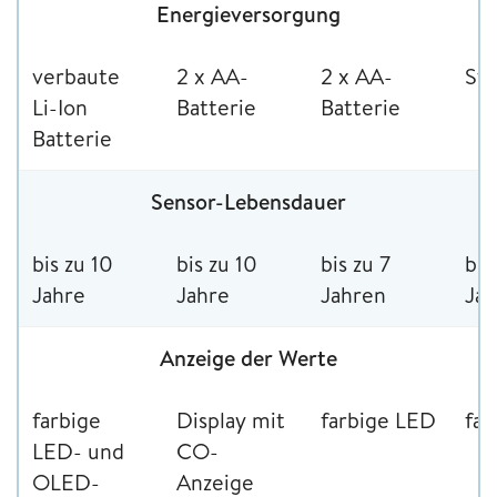
Energieversorgung
verbaute
2 x AA-
2 x AA-
St
Li-Ion
Batterie
Batterie
Batterie
Sensor-Lebensdauer
bis zu 10
bis zu 10
bis zu 7
bis
Jahre
Jahre
Jahren
Ja
Anzeige der Werte
farbige
Display mit
farbige LED
far
LED- und
CO-
OLED-
Anzeige