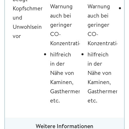
Warnung
Warnung
Kopfschmerzen
h
auch bei
auch bei
und
S
geringer
geringer
Unwohlsein
z
CO-
CO-
vor
e
Konzentration
Konzentration
G
hilfreich
hilfreich
in der
in der
Nähe von
Nähe von
Kaminen,
Kaminen,
Gasthermen,
Gasthermen,
etc.
etc.
Weitere Informationen