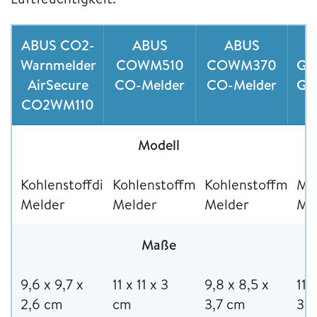
ABUS CO2-
ABUS
ABUS
Warnmelder
COWM510
COWM370
Ga
AirSecure
CO-Melder
CO-Melder
GW
CO2WM110
Modell
Kohlenstoffdioxid-
Kohlenstoffmonoxid-
Kohlenstoffmonox
Me
Melder
Melder
Melder
Me
Maße
9,6 x 9,7 x
11 x 11 x 3
9,8 x 8,5 x
11,
2,6 cm
cm
3,7 cm
3,7