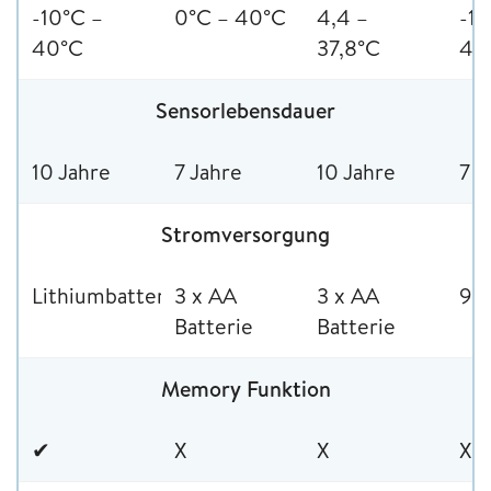
-10°C –
0°C – 40°C
4,4 –
-10
40°C
37,8°C
40
Sensorlebensdauer
10 Jahre
7 Jahre
10 Jahre
7 J
Stromversorgung
Lithiumbatterie
3 x AA
3 x AA
9V-
Batterie
Batterie
Memory Funktion
✔
X
X
X