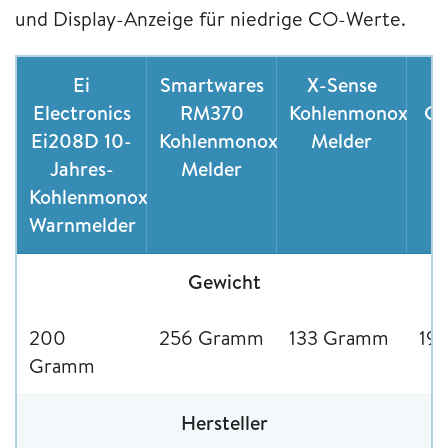
und Display-Anzeige für niedrige CO-Werte.
Ei
Smartwares
X-Sense
Electronics
RM370
Kohlenmonoxid
C
Ei208D 10-
Kohlenmonoxid
Melder
Jahres-
Melder
M
Kohlenmonoxid
Warnmelder
Gewicht
200
256 Gramm
133 Gramm
19
Gramm
Hersteller