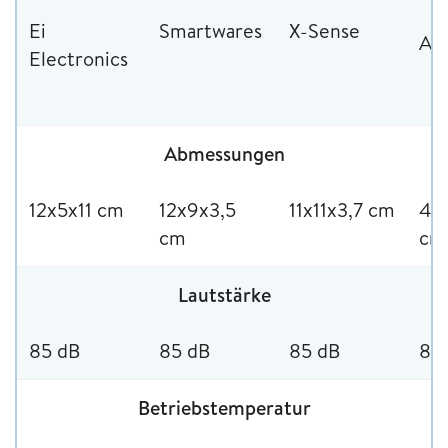
Ei
Smartwares
X-Sense
AB
Electronics
Abmessungen
12x5x11 cm
12x9x3,5
11x11x3,7 cm
4,5
cm
cm
Lautstärke
85 dB
85 dB
85 dB
85
Betriebstemperatur