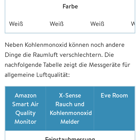
Farbe
Weiß
Weiß
Weiß
We
Neben Kohlenmonoxid können noch andere
Dinge die Raumluft verschlechtern. Die
nachfolgende Tabelle zeigt die Messgeräte für
allgemeine Luftqualität:
Amazon
X-Sense
Eve Room
Smart Air
Rauch und
Quality
Kohlenmonoxid
Monitor
Melder
Feinstaubmessung