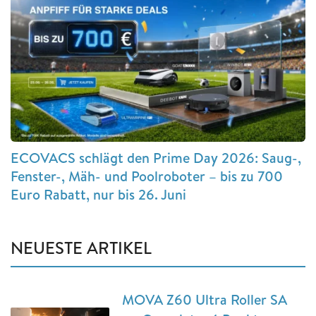
ECOVACS schlägt den Prime Day 2026: Saug-,
Fenster-, Mäh- und Poolroboter – bis zu 700
Euro Rabatt, nur bis 26. Juni
NEUESTE ARTIKEL
MOVA Z60 Ultra Roller SA