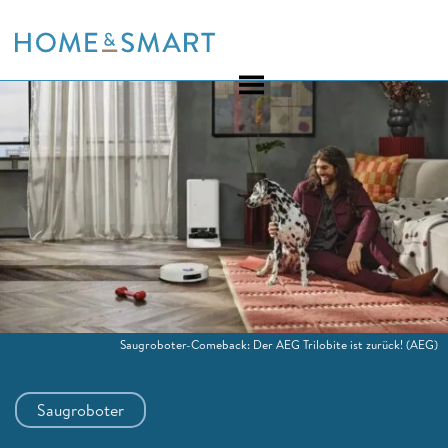
Skip
to
content
Saugroboter-Comeback: Der AEG Trilobite ist zurück!
(AEG)
Saugroboter