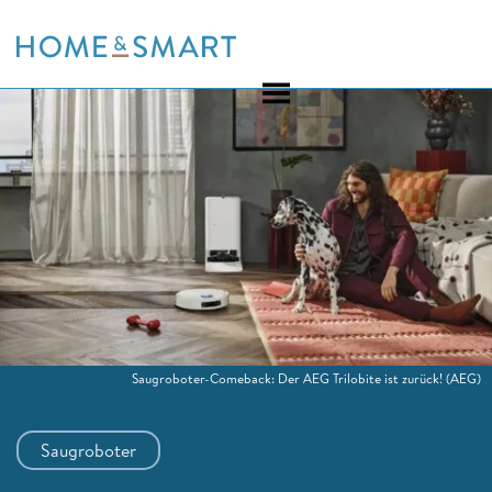
Skip
to
content
Saugroboter-Comeback: Der AEG Trilobite ist zurück!
(AEG)
Saugroboter