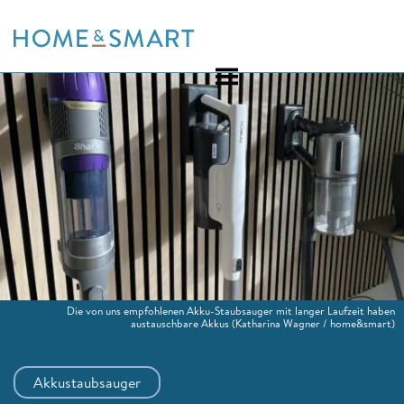
Skip
to
content
Die von uns empfohlenen Akku-Staubsauger mit langer Laufzeit haben
austauschbare Akkus
(Katharina Wagner / home&smart)
Akkustaubsauger