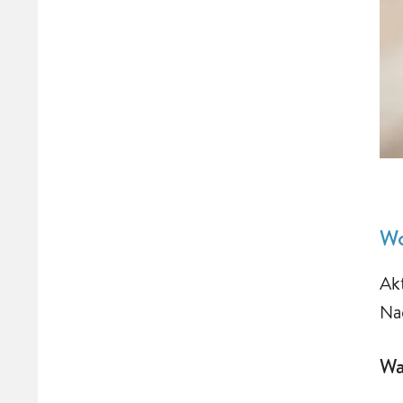
Wo
Ak
Na
Wa