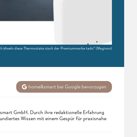
h ähneln diese Thermostate stark der Premiummarke tado°
(Maginon)
home&smart bei Google bevorzugen
ndsmart GmbH. Durch ihre redaktionelle Erfahrung
fundiertes Wissen mit einem Gespür für praxisnahe