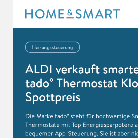
Skip
to
content
Heizungssteuerung
ALDI verkauft smart
tado° Thermostat Kl
Spottpreis
Die Marke tado° steht für hochwertige 
Thermostate mit Top Energiesparpotenzi
bequemer App-Steuerung. Sie ist aber ni