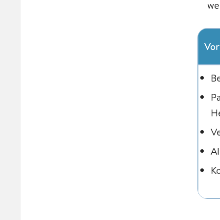
we
Vor
B
Pa
He
Ve
Al
K