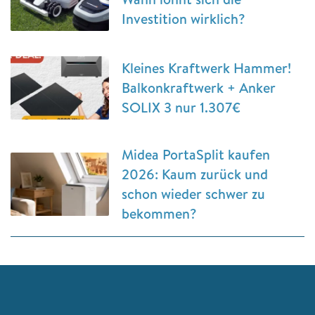
Investition wirklich?
Kleines Kraftwerk Hammer!
Balkonkraftwerk + Anker
SOLIX 3 nur 1.307€
Midea PortaSplit kaufen
2026: Kaum zurück und
schon wieder schwer zu
bekommen?