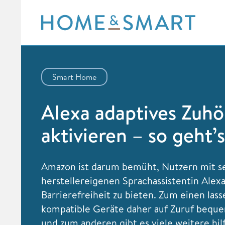
Skip
to
content
Smart Home
Alexa adaptives Zuh
aktivieren – so geht’s
Amazon ist darum bemüht, Nutzern mit s
herstellereigenen Sprachassistentin Alexa
Barrierefreiheit zu bieten. Zum einen lass
kompatible Geräte daher auf Zuruf bequ
und zum anderen gibt es viele weitere hil