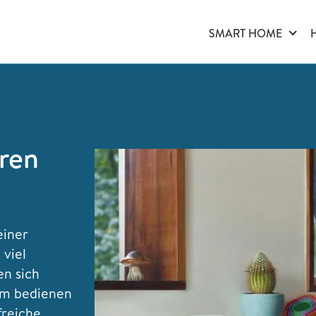
SMART HOME
ören
einer
 viel
en sich
em bedienen
freiche