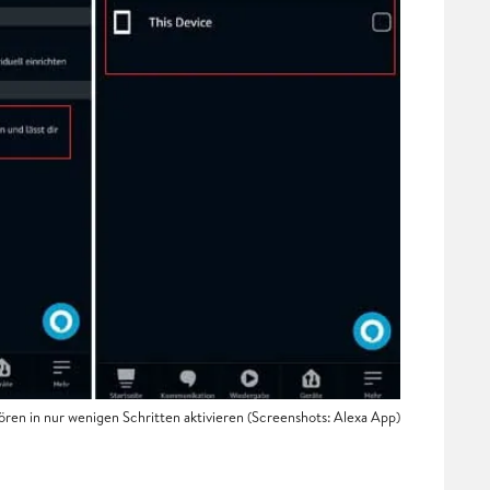
hören in nur wenigen Schritten aktivieren (Screenshots: Alexa App)