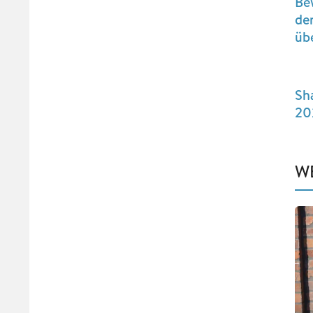
Be
der
üb
Sh
20
W