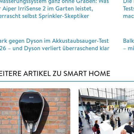
wässerungssystem ganz ohne Graben: Was
Die 
 Aiper IrriSense 2 im Garten leistet,
Test
errascht selbst Sprinkler-Skeptiker
mac
ark gegen Dyson im Akkustaubsauger-Test
Bal
26 – und Dyson verliert überraschend klar
– mi
EITERE ARTIKEL ZU SMART HOME