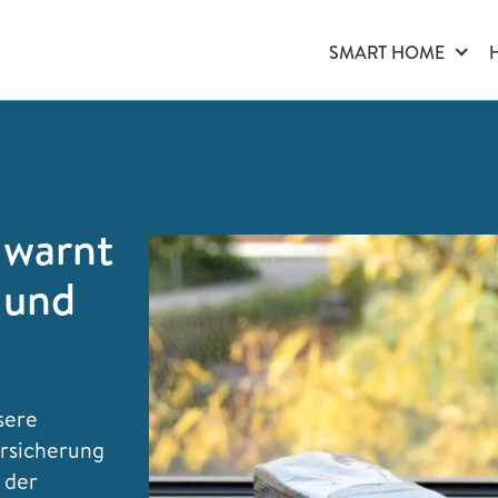
SMART HOME
 warnt
 und
sere
ersicherung
 der