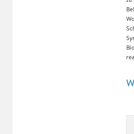
Be
Wo
Sc
Sy
Bi
re
W