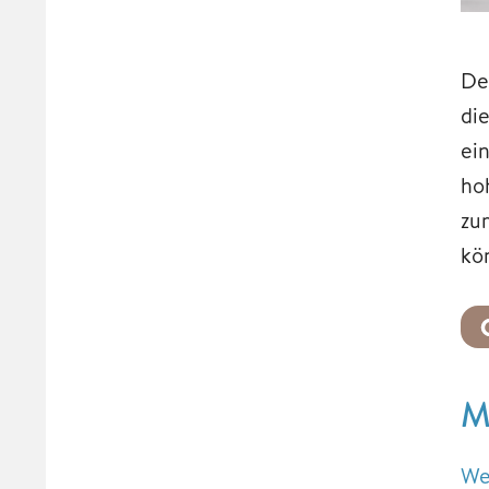
De
di
ei
ho
zu
kö
M
We