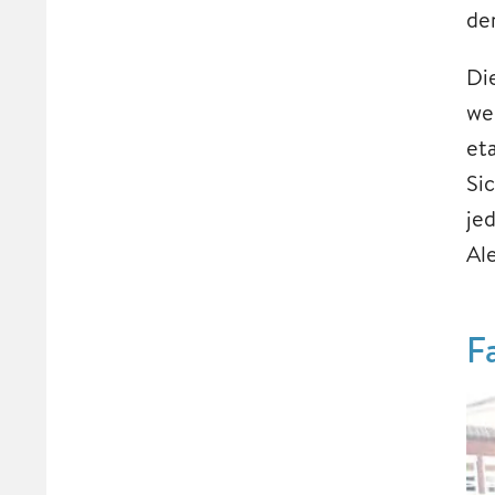
de
Di
we
et
Si
je
Al
F