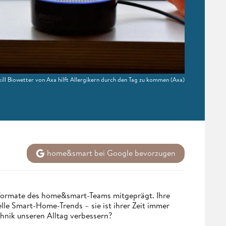
ill Biowetter von Axa hilft Allergikern durch den Tag zu kommen
(Axa)
home&smart bei Google bevorzugen
nformate des home&smart-Teams mitgeprägt. Ihre
lle Smart-Home-Trends – sie ist ihrer Zeit immer
chnik unseren Alltag verbessern?