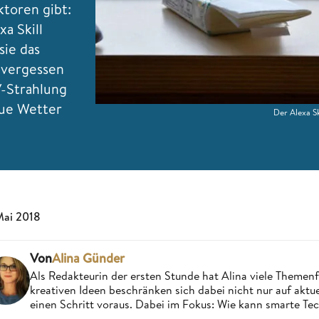
toren gibt:
a Skill
sie das
 vergessen
V-Strahlung
eue Wetter
Der Alexa Sk
Mai 2018
Von
Alina Günder
Als Redakteurin der ersten Stunde hat Alina viele Theme
kreativen Ideen beschränken sich dabei nicht nur auf aktue
einen Schritt voraus. Dabei im Fokus: Wie kann smarte Te