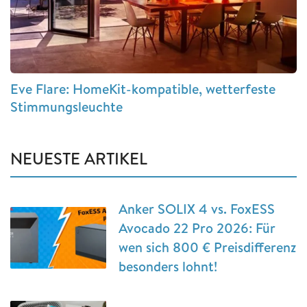
Eve Flare: HomeKit-kompatible, wetterfeste
Stimmungsleuchte
NEUESTE ARTIKEL
Anker SOLIX 4 vs. FoxESS
Avocado 22 Pro 2026: Für
wen sich 800 € Preisdifferenz
besonders lohnt!