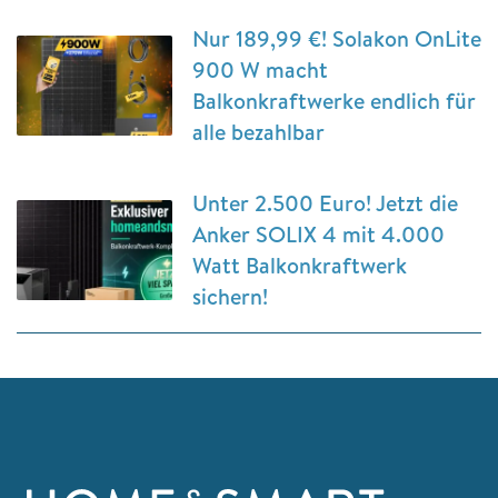
Nur 189,99 €! Solakon OnLite
900 W macht
Balkonkraftwerke endlich für
alle bezahlbar
Unter 2.500 Euro! Jetzt die
Anker SOLIX 4 mit 4.000
Watt Balkonkraftwerk
sichern!