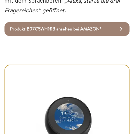
mit dem Sprachbefehl
„
Alexa, starte die drei
Fragezeichen“ geöffnet
.
Produkt B07C5WHN1B ansehen bei AMAZON*