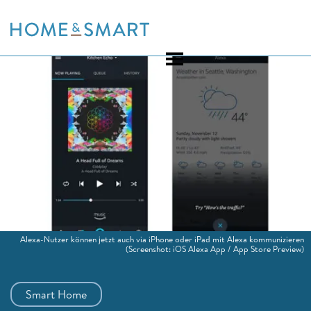
Skip
to
content
Alexa-Nutzer können jetzt auch via iPhone oder iPad mit Alexa kommunizieren
(Screenshot: iOS Alexa App / App Store Preview)
Smart Home