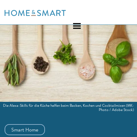
Skip
to
content
Die Alexa-Skills für die Küche helfen beim Backen, Kochen und Cocktailmixen
(MK-
Photo / Adobe Stock)
Smart Home