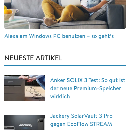
Alexa am Windows PC benutzen – so geht‘s
NEUESTE ARTIKEL
Anker SOLIX 3 Test: So gut ist
der neue Premium-Speicher
wirklich
Jackery SolarVault 3 Pro
gegen EcoFlow STREAM