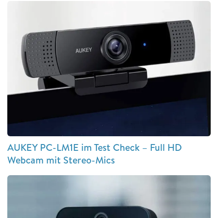
AUKEY PC-LM1E im Test Check – Full HD
Webcam mit Stereo-Mics