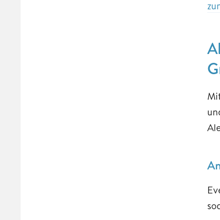
zu
A
G
Mi
un
Al
Am
Ev
so