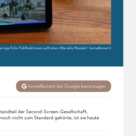
rvige Echo Fehlfunktionen auftreten
(Mariella Wendel / home&smart)
home&smart bei Google bevorzugen
tandteil der Second-Screen-Gesellschaft.
och nicht zum Standard gehörte, ist sie heute