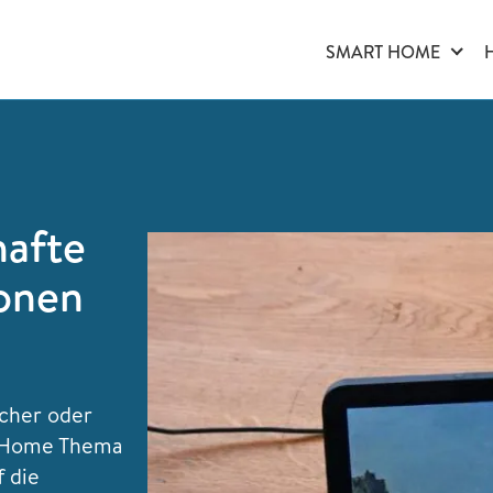
SMART HOME
hafte
onen
cher oder
t Home Thema
f die