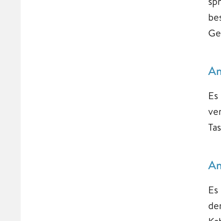
sp
be
Ge
Am
Es 
ver
Ta
Am
Es
de