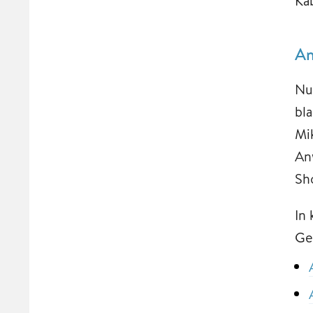
Ka
Am
Nu
bl
Mi
An
Sh
In
Ge