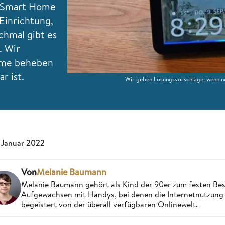
n Smart Home
Einrichtung,
chmal gibt es
. Wir
leme beheben
r ist.
Wir geben Lösungsvorschläge, wenn ne
 Januar 2022
Von
Melanie Baumann
Melanie Baumann gehört als Kind der 90er zum festen Bes
Aufgewachsen mit Handys, bei denen die Internetnutzung n
begeistert von der überall verfügbaren Onlinewelt.