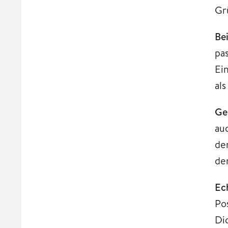
Gr
Be
pa
Ei
al
Ge
au
de
de
Ec
Po
Di