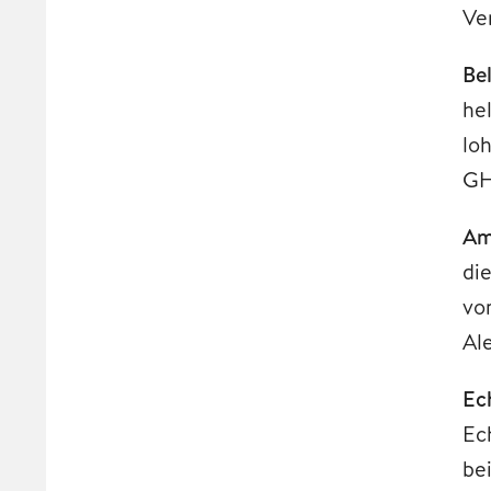
Ve
Be
he
lo
GH
Am
di
vo
Al
Ec
Ec
be