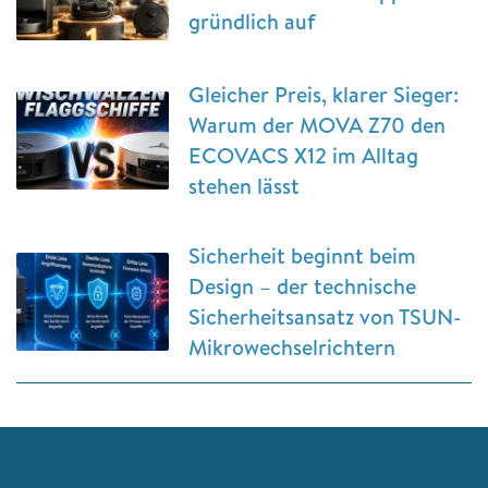
gründlich auf
Gleicher Preis, klarer Sieger:
Warum der MOVA Z70 den
ECOVACS X12 im Alltag
stehen lässt
Sicherheit beginnt beim
Design – der technische
Sicherheitsansatz von TSUN-
Mikrowechselrichtern