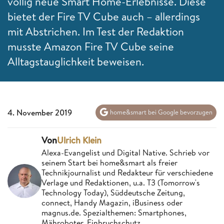
völlig neue Smart Home-Erlebnisse. Diese
bietet der Fire TV Cube auch – allerdings
mit Abstrichen. Im Test der Redaktion
musste Amazon Fire TV Cube seine
Alltagstauglichkeit beweisen.
4. November 2019
home&smart bei Google bevorzugen
Von
Ulrich Klein
Alexa-Evangelist und Digital Native. Schrieb vor
seinem Start bei home&smart als freier
Technikjournalist und Redakteur für verschiedene
Verlage und Redaktionen, u.a. T3 (Tomorrow's
Technology Today), Süddeutsche Zeitung,
connect, Handy Magazin, iBusiness oder
magnus.de. Spezialthemen: Smartphones,
Mähroboter, Einbruchschutz.