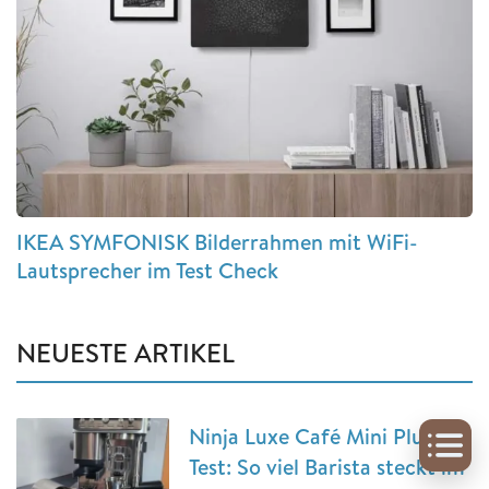
IKEA SYMFONISK Bilderrahmen mit WiFi-
Lautsprecher im Test Check
NEUESTE ARTIKEL
Ninja Luxe Café Mini Plus im
Test: So viel Barista steckt im