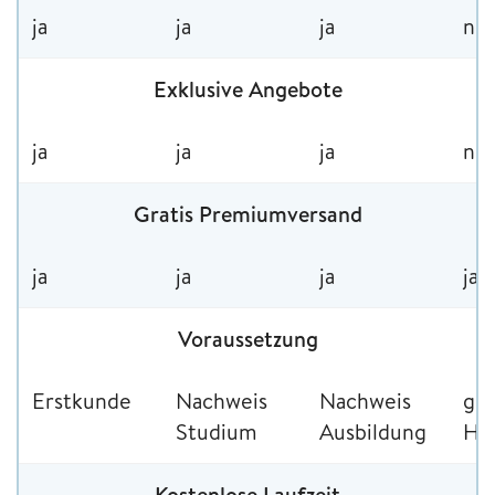
ja
ja
ja
nei
Exklusive Angebote
ja
ja
ja
nei
Gratis Premiumversand
ja
ja
ja
ja
Voraussetzung
Erstkunde
Nachweis
Nachweis
gle
Studium
Ausbildung
Hau
Kostenlose Laufzeit