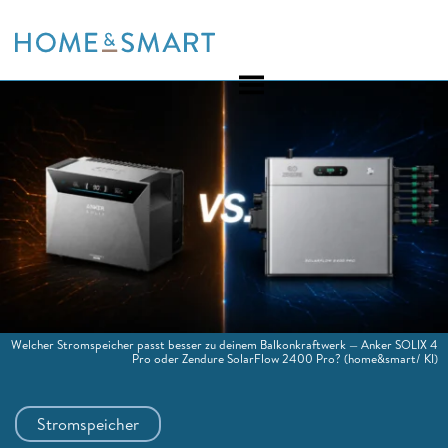
Skip
to
content
Welcher Stromspeicher passt besser zu deinem Balkonkraftwerk — Anker SOLIX 4
Pro oder Zendure SolarFlow 2400 Pro?
(home&smart/ KI)
Stromspeicher