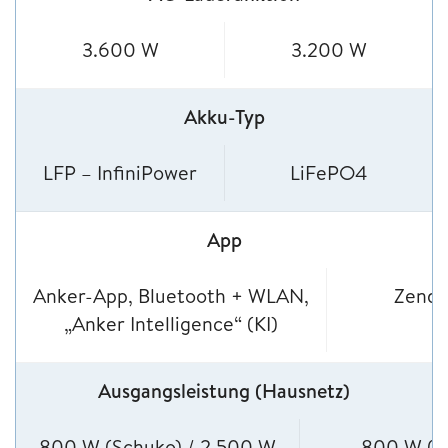
3.600 W
3.200 W
Akku-Typ
LFP – InfiniPower
LiFePO4
App
Anker-App, Bluetooth + WLAN,
Zendu
„Anker Intelligence“ (KI)
Ausgangsleistung (Hausnetz)
800 W (Schuko) / 2.500 W
800 W (n