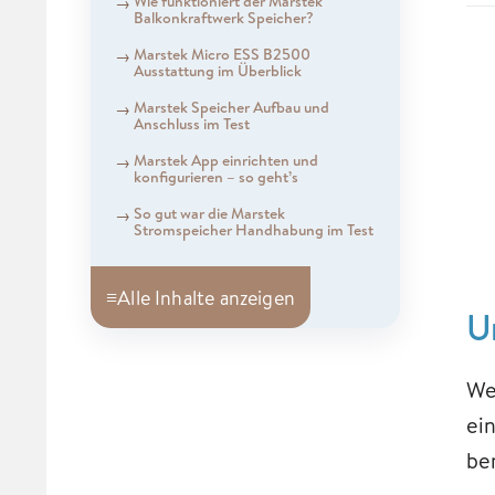
Wie funktioniert der Marstek
Balkonkraftwerk Speicher?
Marstek Micro ESS B2500
Ausstattung im Überblick
Marstek Speicher Aufbau und
Anschluss im Test
Marstek App einrichten und
konfigurieren – so geht’s
So gut war die Marstek
Stromspeicher Handhabung im Test
≡
Alle Inhalte anzeigen
U
We
ei
be