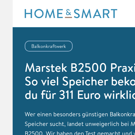
Skip
to
content
Balkonkraftwerk
Marstek B2500 Praxi
So viel Speicher be
du für 311 Euro wirkli
Wer einen besonders günstigen Balkonkr
Speicher sucht, landet unweigerlich bei 
B2500. Wir haben den Test gemacht und 