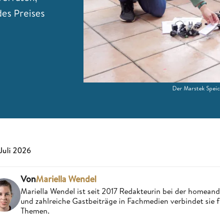
es Preises
Der Marstek Speich
 Juli 2026
Von
Mariella Wendel
Mariella Wendel ist seit 2017 Redakteurin bei der homea
und zahlreiche Gastbeiträge in Fachmedien verbindet sie 
Themen.