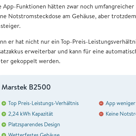
e App-Funktionen hätten zwar noch umfangreicher a
ine Notstromsteckdose am Gehäuse, aber trotzdem i
steiger.
nn er hat nicht nur ein Top-Preis-Leistungsverhältni
satzakkus erweiterbar und kann für eine automatis
ter gekoppelt werden.
Marstek B2500
Top Preis-Leistungs-Verhältnis
App weniger 
+
−
2,24 kWh Kapazität
Keine Notst
+
−
Platzsparendes Design
+
Wetterfestes Gehäuse
+