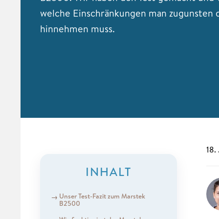
welche Einschränkungen man zugunsten d
hinnehmen muss.
18.
INHALT
Unser Test-Fazit zum Marstek
B2500