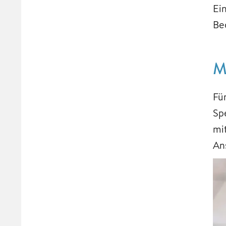
Ei
Be
M
Fü
Sp
mit
An