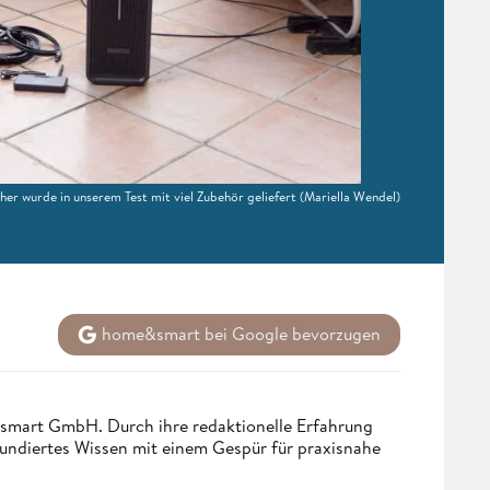
er wurde in unserem Test mit viel Zubehör geliefert
(Mariella Wendel)
home&smart bei Google bevorzugen
ndsmart GmbH. Durch ihre redaktionelle Erfahrung
fundiertes Wissen mit einem Gespür für praxisnahe