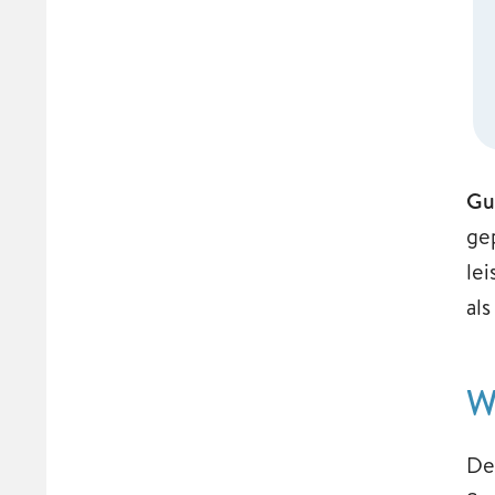
Gu
ge
le
als
W
De