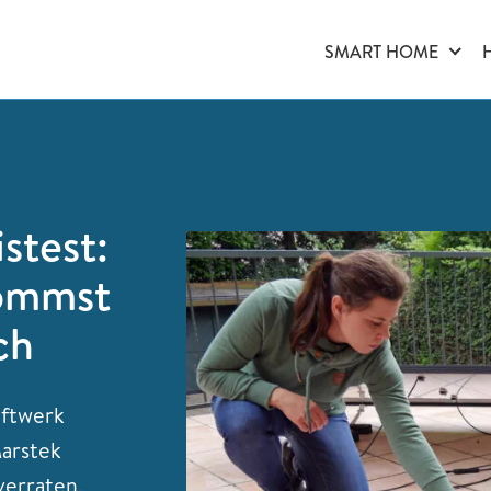
SMART HOME
stest:
kommst
ch
aftwerk
Marstek
verraten,