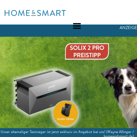
Skip
to
content
ANZEIGE
Unser ehemaliger Testsieger ist jetzt exklusiv im Angebot bei uns!
(Wayne Allinger /
homeandsmart.de)