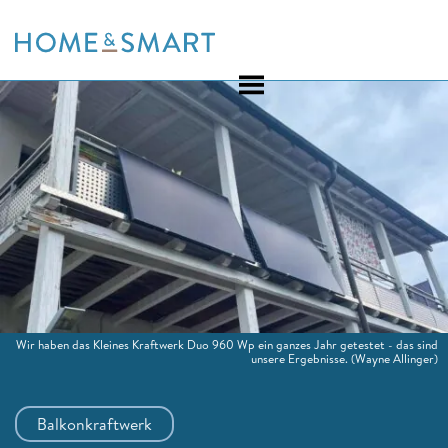
Skip
to
content
Wir haben das Kleines Kraftwerk Duo 960 Wp ein ganzes Jahr getestet - das sind
unsere Ergebnisse.
(Wayne Allinger)
Balkonkraftwerk