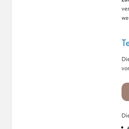
ve
we
T
Di
vo
Di