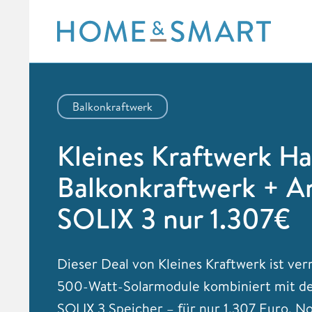
Skip
to
content
Balkonkraftwerk
Kleines Kraftwerk H
Balkonkraftwerk + A
SOLIX 3 nur 1.307€
Dieser Deal von Kleines Kraftwerk ist ver
500-Watt-Solarmodule kombiniert mit d
SOLIX 3 Speicher – für nur 1.307 Euro. N