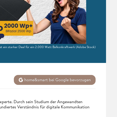
et ein starker Deal für ein 2.000 Watt Balkonkraftwerk
(Adobe Stock)
home&smart bei Google bevorzugen
 Experte. Durch sein Studium der Angewandten
undiertes Verständnis für digitale Kommunikation