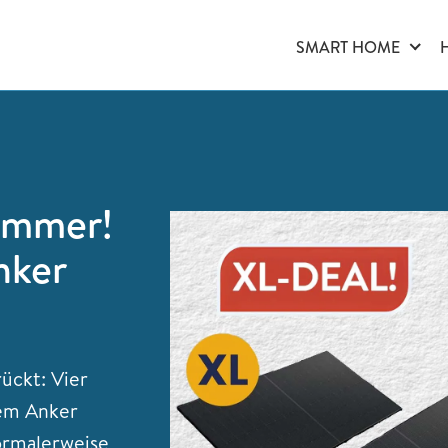
SMART HOME
ammer!
nker
rückt: Vier
em Anker
ormalerweise