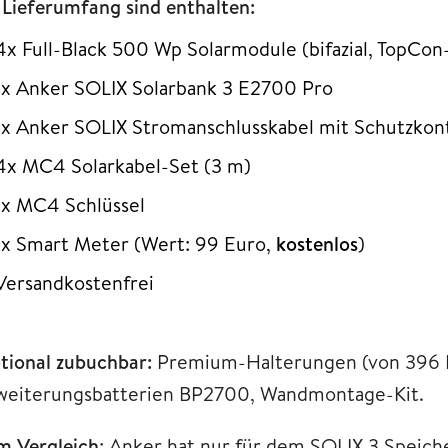
 Lieferumfang sind enthalten:
4x Full-Black 500 Wp Solarmodule (bifazial, TopCon
1x Anker SOLIX Solarbank 3 E2700 Pro
1x Anker SOLIX Stromanschlusskabel mit Schutzkon
4x MC4 Solarkabel-Set (3 m)
1x MC4 Schlüssel
1x Smart Meter (Wert: 99 Euro,
kostenlos
)
Versandkostenfrei
tional zubuchbar:
Premium-Halterungen (von 396 Eu
weiterungsbatterien BP2700, Wandmontage-Kit.
m Vergleich
: Anker hat nur für dem SOLIX 3 Speich