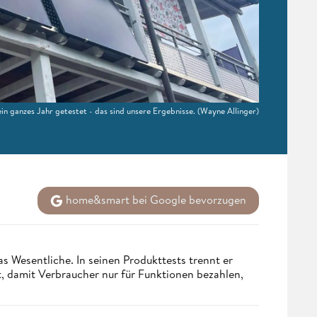
n ganzes Jahr getestet - das sind unsere Ergebnisse.
(Wayne Allinger)
home&smart bei Google bevorzugen
s Wesentliche. In seinen Produkttests trennt er
 damit Verbraucher nur für Funktionen bezahlen,