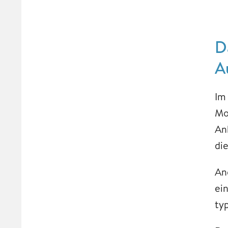
D
A
Im
Mo
An
di
An
ei
ty