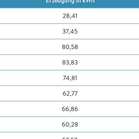
Erzeugung in kWh
28,41
37,45
80,58
83,83
74,81
62,77
66,86
60,28