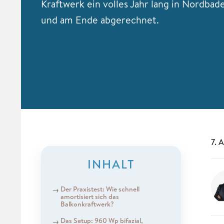
Kraftwerk ein volles Jahr lang in Nordbad
und am Ende abgerechnet.
7. 
INHALT
Der Praxistest: Wie schnell
amortisiert sich das
Balkonkraftwerk?
Das Setup: 960 Wp bifazial,