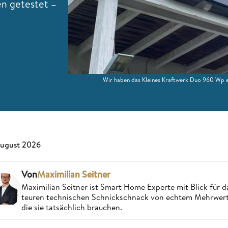
en getestet –
Wir haben das Kleines Kraftwerk Duo 960 Wp ei
August 2026
Von
Maximilian Seitner
Maximilian Seitner ist Smart Home Experte mit Blick für da
teuren technischen Schnickschnack von echtem Mehrwert,
die sie tatsächlich brauchen.