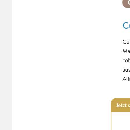
C
Cu
Ma
ro
au
All
Jetzt 