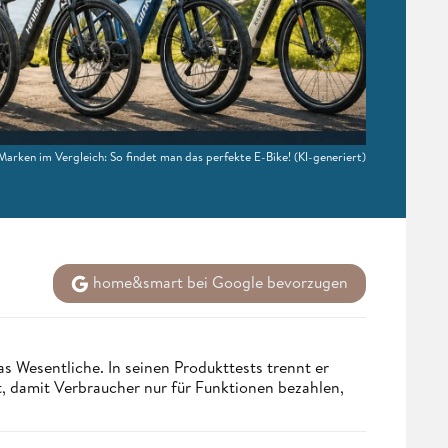
arken im Vergleich: So findet man das perfekte E-Bike!
(KI-generiert)
home&smart bei Google bevorzugen
s Wesentliche. In seinen Produkttests trennt er
 damit Verbraucher nur für Funktionen bezahlen,