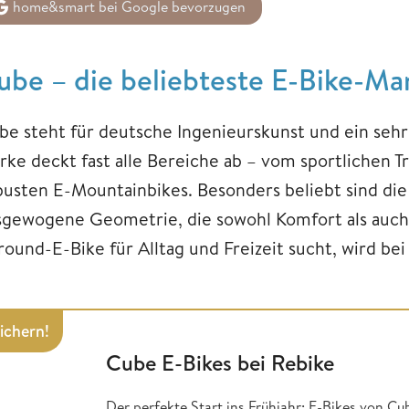
home&smart bei Google bevorzugen
ube – die beliebteste E-Bike-Ma
be steht für deutsche Ingenieurskunst und ein sehr 
rke deckt fast alle Bereiche ab – vom sportlichen T
busten E-Mountainbikes. Besonders beliebt sind di
sgewogene Geometrie, die sowohl Komfort als auch St
round-E-Bike für Alltag und Freizeit sucht, wird be
sichern!
Cube E-Bikes bei Rebike
Der perfekte Start ins Frühjahr: E-Bikes von Cu