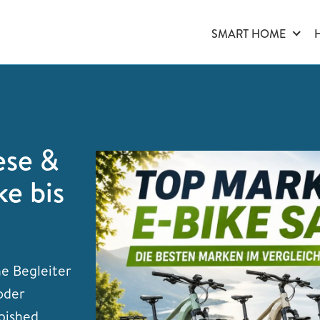
SMART HOME
ese &
ke bis
he Begleiter
 oder
bished