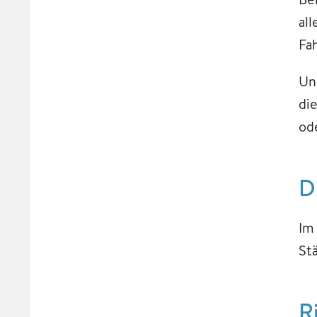
al
Fa
Un
di
od
D
Im
St
R