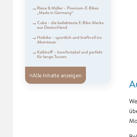
Riese & Müller – Premium-E-Bikes
„Made in Germany“
Cube – die beliebteste E-Bike-Marke
aus Deutschland
Haibike – sportlich und kraftvoll ins
Abenteuer
Kalkhoff – komfortabel und perfekt
für lange Touren
≡
Alle Inhalte anzeigen
A
We
üb
Mo
Be