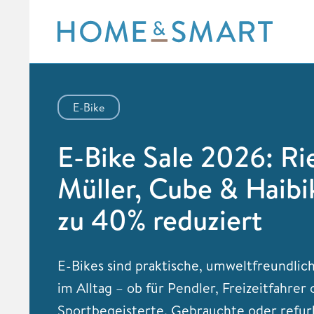
Skip
to
content
E-Bike
E-Bike Sale 2026: Ri
Müller, Cube & Haibi
zu 40% reduziert
E-Bikes sind praktische, umweltfreundlic
im Alltag – ob für Pendler, Freizeitfahrer
Sportbegeisterte. Gebrauchte oder refur