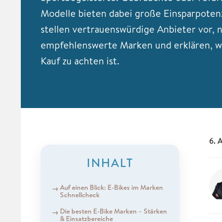
Modelle bieten dabei große Einsparpotenz
stellen vertrauenswürdige Anbieter vor,
empfehlenswerte Marken und erklären, w
Kauf zu achten ist.
6. 
INHALT
Auf einen Blick: E-Bikes im Marken
Schnellcheck
Die besten E-Bike Marken – Stärken
& Einsatzbereiche