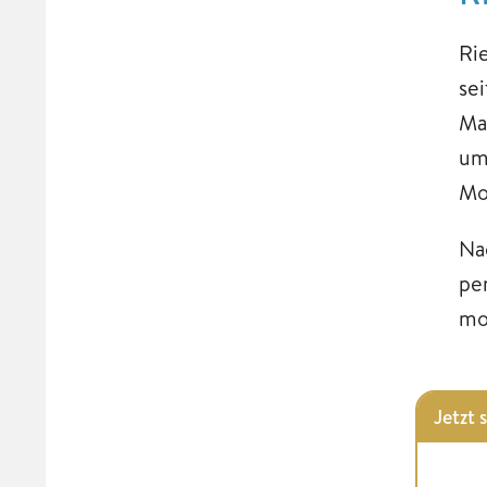
Ri
se
Ma
um
Mob
Na
pe
mo
Jetzt 