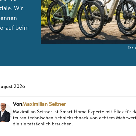
iale. Wir
 nennen
orauf beim
Top-M
August 2026
Von
Maximilian Seitner
Maximilian Seitner ist Smart Home Experte mit Blick für da
teuren technischen Schnickschnack von echtem Mehrwert,
die sie tatsächlich brauchen.