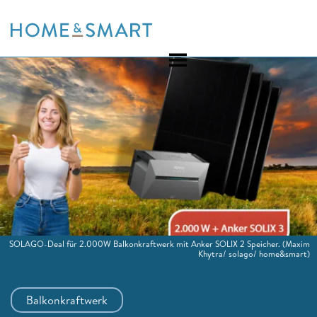
Skip
to
content
SOLAGO-Deal für 2.000W Balkonkraftwerk mit Anker SOLIX 2 Speicher.
(Maxim
Khytra/ solago/ home&smart)
Balkonkraftwerk