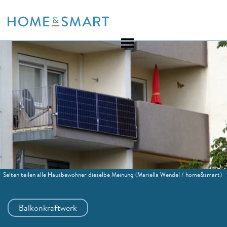
Skip
to
content
Selten teilen alle Hausbewohner dieselbe Meinung
(Mariella Wendel / home&smart)
Balkonkraftwerk