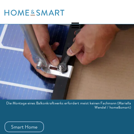
Skip
to
content
Die Montage eines Balkonkraftwerks erfordert meist keinen Fachmann
(Mariella
Wendel / home&smart)
Smart Home