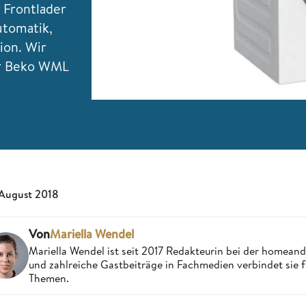
 Frontlader
utomatik,
ion. Wir
ur Beko WML
 August 2018
Von
Mariella Wendel
Mariella Wendel ist seit 2017 Redakteurin bei der homea
und zahlreiche Gastbeiträge in Fachmedien verbindet sie 
Themen.