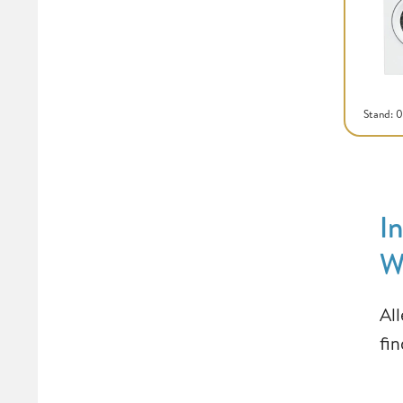
Stand: 
I
W
Al
fi