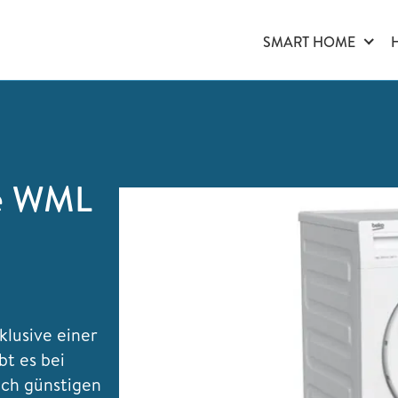
SMART HOME
e WML
lusive einer
bt es bei
ich günstigen