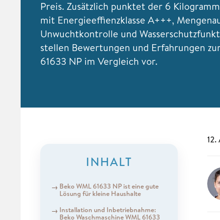
Preis. Zusätzlich punktet der 6 Kilogramm
mit Energieeffienzklasse A+++, Mengena
Unwuchtkontrolle und Wasserschutzfunkt
stellen Bewertungen und Erfahrungen z
61633 NP im Vergleich vor.
12.
INHALT
Beko WML 61633 NP ist eine gute
Lösung für kleine Haushalte
Installation und Inbetriebnahme:
Beko Waschmaschine WML 61633