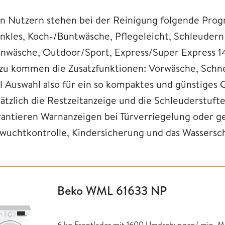
n Nutzern stehen bei der Reinigung folgende Pro
nkles, Koch-/Buntwäsche, Pflegeleicht, Schleuder
inwäsche, Outdoor/Sport, Express/Super Express 14
zu kommen die Zusatzfunktionen: Vorwäsche, Schnel
el Auswahl also für ein so kompaktes und günstiges G
ätzlich die Restzeitanzeige und die Schleuderstufte 
rantieren Warnanzeigen bei Türverriegelung oder ge
wuchtkontrolle, Kindersicherung und das Wassersc
Beko WML 61633 NP
6 kg Frontlader mit 1600 Umdrehungen/ min, 