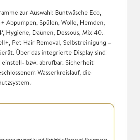
gramme zur Auswahl: Buntwäsche Eco,
n + Abpumpen, Spülen, Wolle, Hemden,
‘, Hygiene, Daunen, Dessous, Mix 40.
l+, Pet Hair Removal, Selbstreinigung –
erät. Über das integrierte Display sind
einstell- bzw. abrufbar. Sicherheit
schlossenem Wasserkreislauf, die
hutzsystem.
Mengenautomatik und Pet Hair Removal Programm