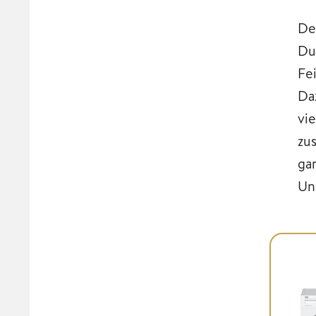
De
Du
Fe
Da
vi
zus
ga
Un