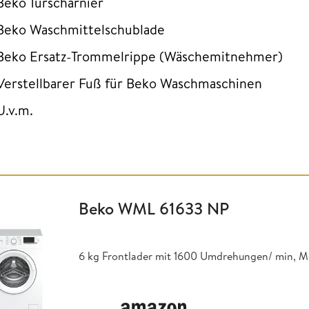
Beko Türscharnier
Beko Waschmittelschublade
Beko Ersatz-Trommelrippe (Wäschemitnehmer)
Verstellbarer Fuß für Beko Waschmaschinen
U.v.m.
Beko WML 61633 NP
6 kg Frontlader mit 1600 Umdrehungen/ min, 