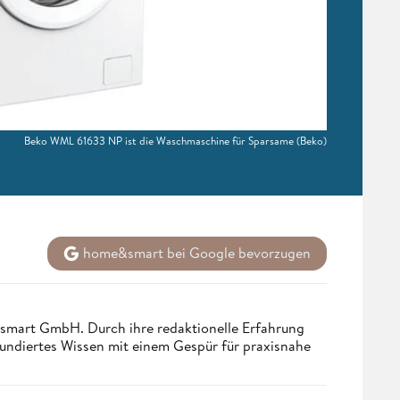
Beko WML 61633 NP ist die Waschmaschine für Sparsame
(Beko)
home&smart bei Google bevorzugen
ndsmart GmbH. Durch ihre redaktionelle Erfahrung
fundiertes Wissen mit einem Gespür für praxisnahe