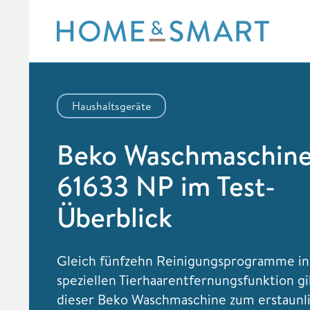
Skip
to
content
Haushaltsgeräte
Beko Waschmaschin
61633 NP im Test-
Überblick
Gleich fünfzehn Reinigungsprogramme ink
speziellen Tierhaarentfernungsfunktion gi
dieser Beko Waschmaschine zum erstaunl