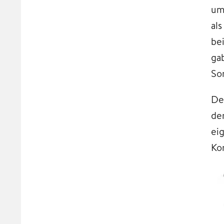
um
al
be
ga
So
Den
de
ei
Ko