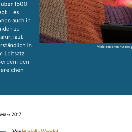
 über 1500
gt – es
ihnen auch in
änden zu
für, laut
rständlich in
Viele Senioren nutzen 
 Leitsatz
ußerdem den
Bereichen
 März 2017
Von
Mariella Wendel