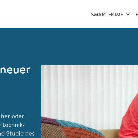
SMART HOME
 neuer
üher oder
e technik-
ne Studie des