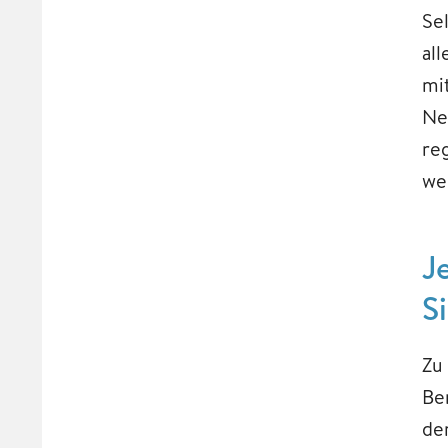
Se
al
mi
Ne
re
we
J
S
Zu
Be
de