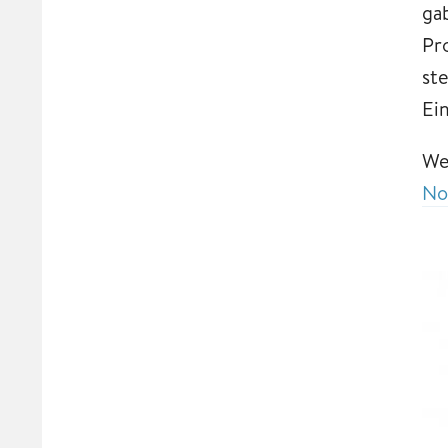
gab
Pr
st
Ei
We
No