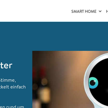
SMART HOME
ter
Stimme,
ckelt einfach
gen rund um