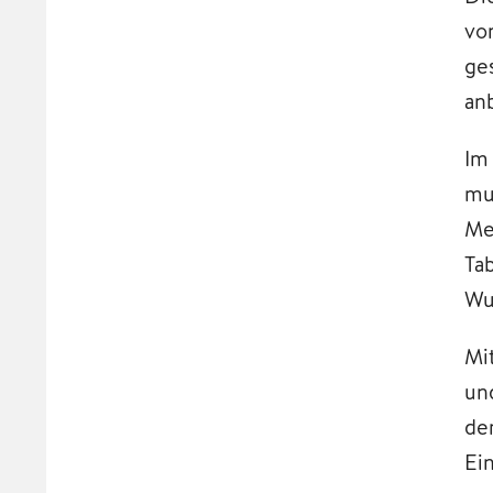
vo
ge
an
Im
mu
Me
Ta
Wu
Mi
un
de
Ei