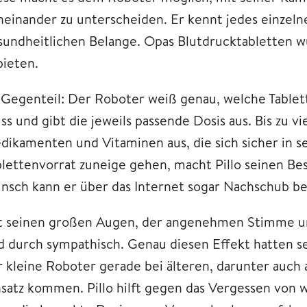
neinander zu unterscheiden. Er kennt jedes einzeln
sundheitlichen Belange. Opas Blutdrucktabletten wür
bieten.
 Gegenteil: Der Roboter weiß genau, welche Table
ss und gibt die jeweils passende Dosis aus. Bis zu v
dikamenten und Vitaminen aus, die sich sicher in se
blettenvorrat zuneige gehen, macht Pillo seinen B
nsch kann er über das Internet sogar Nachschub be
t seinen großen Augen, der angenehmen Stimme und 
d durch sympathisch. Genau diesen Effekt hatten sei
r kleine Roboter gerade bei älteren, darunter au
nsatz kommen. Pillo hilft gegen das Vergessen vo