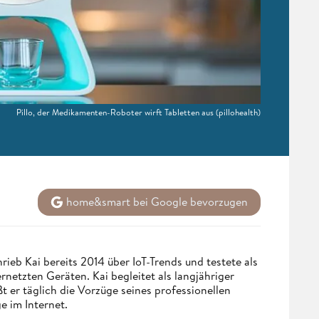
Pillo, der Medikamenten-Roboter wirft Tabletten aus
(pillohealth)
home&smart bei Google bevorzugen
eb Kai bereits 2014 über IoT-Trends und testete als
netzten Geräten. Kai begleitet als langjähriger
 er täglich die Vorzüge seines professionellen
e im Internet.