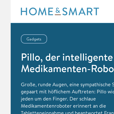
Skip
to
content
Gadgets
Pillo, der intelligente
Medikamenten-Robo
Große, runde Augen, eine sympathische 
gepaart mit höflichem Auftreten: Pillo wi
jeden um den Finger. Der schlaue
Medikamentenroboter erinnert an die
Tabletteneinnahme und beantwortet Fra