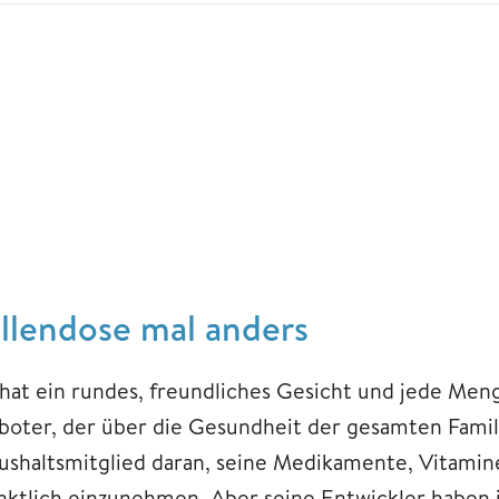
illendose mal anders
 hat ein rundes, freundliches Gesicht und jede Meng
boter, der über die Gesundheit der gesamten Famili
ushaltsmitglied daran, seine Medikamente, Vitami
nktlich einzunehmen. Aber seine Entwickler haben