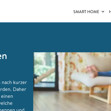
SMART HOME
en
n nach kurzer
orden. Daher
 einen
welche
enennen und