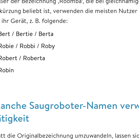
ßer der Bezeichnung ‚Roomba‘, die bei gleichnamige
kürzung beliebt ist, verwenden die meisten Nutzer 
 ihr Gerät, z. B. folgende:
Bert / Bertie / Berta
Robie / Robbi / Roby
Robert / Roberta
Robin
anche Saugroboter-Namen verwe
ätigkeit
att die Originalbezeichnung umzuwandeln, lassen s