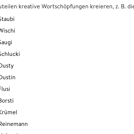
uteilen kreative Wortschöpfungen kreieren, z. B. die
Staubi
Wischi
Saugi
Schlucki
Dusty
Dustin
Flusi
Borsti
Krümel
Reinemann