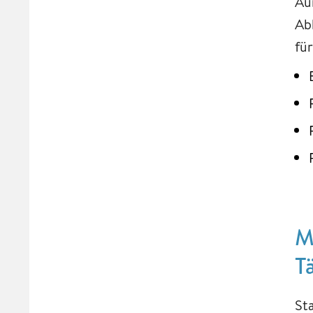
Au
Ab
für
M
T
St