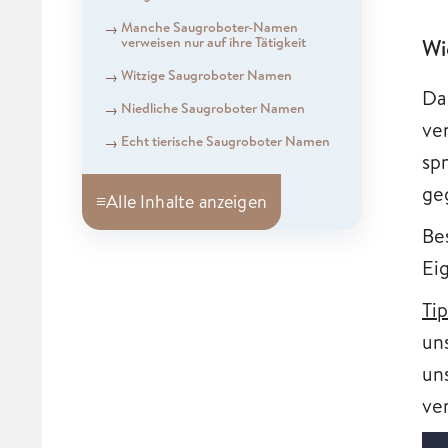
Manche Saugroboter-Namen
verweisen nur auf ihre Tätigkeit
Wi
Witzige Saugroboter Namen
Da
Niedliche Saugroboter Namen
ve
Echt tierische Saugroboter Namen
sp
ge
≡
Alle Inhalte anzeigen
Be
Ei
Tip
un
un
ve