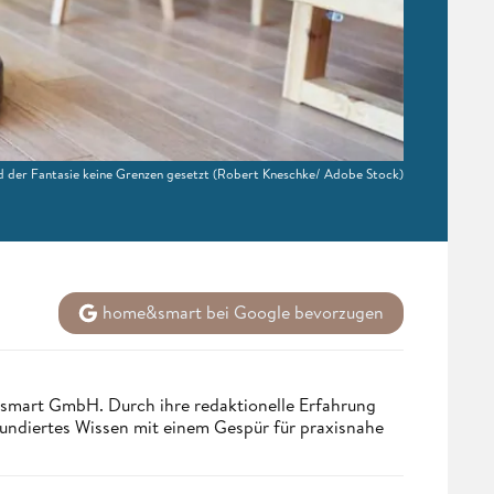
 der Fantasie keine Grenzen gesetzt
(Robert Kneschke/ Adobe Stock)
home&smart bei Google bevorzugen
ndsmart GmbH. Durch ihre redaktionelle Erfahrung
fundiertes Wissen mit einem Gespür für praxisnahe