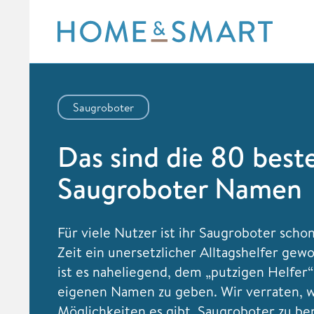
Skip
to
content
Saugroboter
Das sind die 80 best
Saugroboter Namen
Für viele Nutzer ist ihr Saugroboter scho
Zeit ein unersetzlicher Alltagshelfer gew
ist es naheliegend, dem „putzigen Helfer“
eigenen Namen zu geben. Wir verraten, 
Möglichkeiten es gibt, Saugroboter zu b