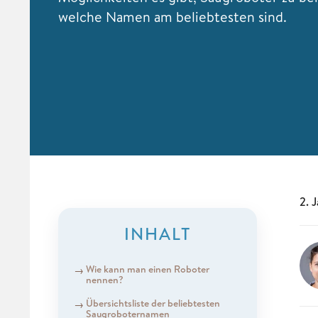
welche Namen am beliebtesten sind.
2. 
INHALT
Wie kann man einen Roboter
nennen?
Übersichtsliste der beliebtesten
Saugroboternamen