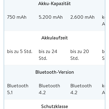
Akku-Kapazität
750 mAh
5.200 mAh
2.600 mAh
kei
An
Akkulaufzeit
bis zu 5 Std.
bis zu 24
bis zu 20
bis
Std.
Std.
Std
Bluetooth-Version
Bluetooth
Bluetooth
Bluetooth
kei
5.1
4.2
4.2
An
Schutzklasse