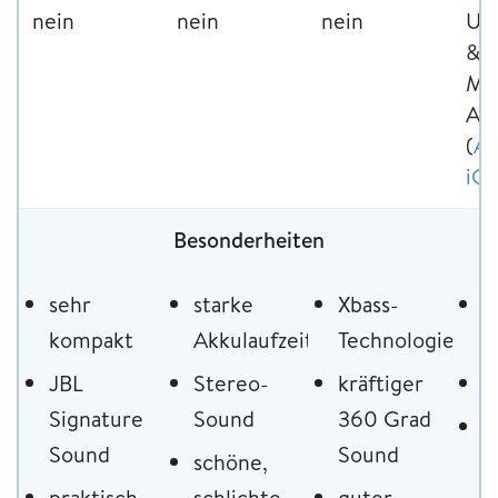
nein
nein
nein
UE
&
M
Ap
(
An
iO
Besonderheiten
sehr
starke
Xbass-
3
kompakt
Akkulaufzeit
Technologie
S
JBL
Stereo-
kräftiger
r
Signature
Sound
360 Grad
O
Sound
Sound
schöne,
T
praktisch
schlichte
guter
M