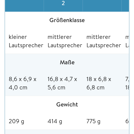
2
Größenklasse
kleiner
mittlerer
mittlerer
mit
Lautsprecher
Lautsprecher
Lautsprecher
Lau
Maße
8,6 x 6,9 x
16,8 x 4,7 x
18 x 6,8 x
7,3
4,0 cm
5,6 cm
6,8 cm
18
Gewicht
209 g
414 g
775 g
60