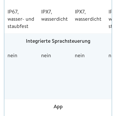
IP67,
IPX7,
IPX7,
IP6
wasser- und
wasserdicht
wasserdicht
was
staubfest
sta
Integrierte Sprachsteuerung
nein
nein
nein
nei
App